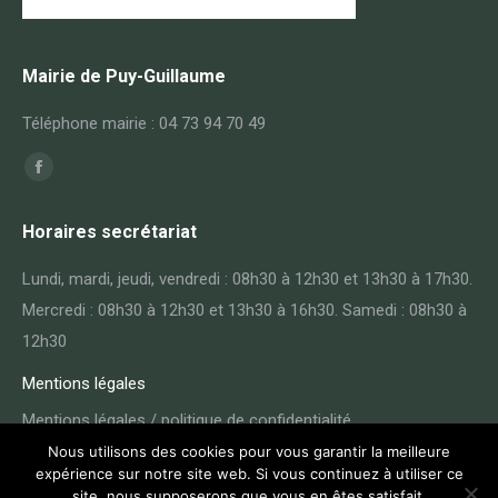
Mairie de Puy-Guillaume
Téléphone mairie : 04 73 94 70 49
Trouvez nous sur :
Facebook
page
Horaires secrétariat
opens
in
Lundi, mardi, jeudi, vendredi : 08h30 à 12h30 et 13h30 à 17h30.
new
Mercredi : 08h30 à 12h30 et 13h30 à 16h30. Samedi : 08h30 à
window
12h30
Mentions légales
Mentions légales / politique de confidentialité
Nous utilisons des cookies pour vous garantir la meilleure
expérience sur notre site web. Si vous continuez à utiliser ce
site, nous supposerons que vous en êtes satisfait.