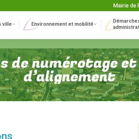
Mairie de
Démarche
 ville
Environnement et mobilité
administra
ts de numérotage e
d’alignement
ons