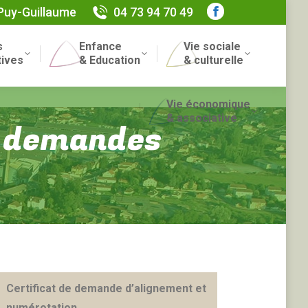
 Puy-Guillaume
04 73 94 70 49
s
Enfance
Vie sociale
tives
& Education
& culturelle
Vie économique
& associative
t demandes
Certificat de demande d’alignement et
numérotation