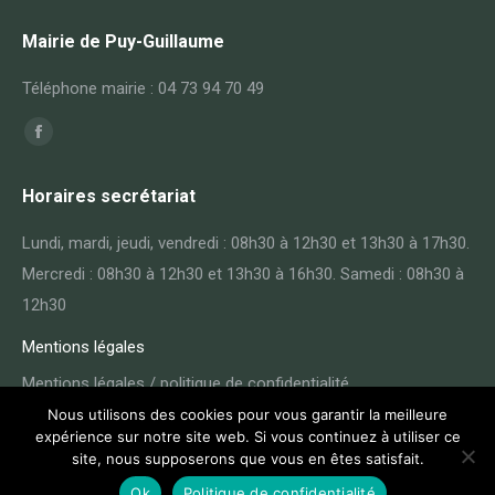
Mairie de Puy-Guillaume
Téléphone mairie : 04 73 94 70 49
Trouvez nous sur :
Facebook
page
Horaires secrétariat
opens
in
Lundi, mardi, jeudi, vendredi : 08h30 à 12h30 et 13h30 à 17h30.
new
Mercredi : 08h30 à 12h30 et 13h30 à 16h30. Samedi : 08h30 à
window
12h30
Mentions légales
Mentions légales / politique de confidentialité
Nous utilisons des cookies pour vous garantir la meilleure
expérience sur notre site web. Si vous continuez à utiliser ce
site, nous supposerons que vous en êtes satisfait.
Ok
Politique de confidentialité