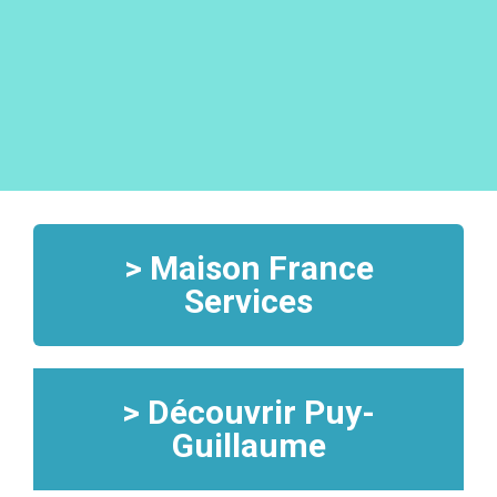
GUILLAUME
Non classé
Pas de commentaires
•
​La Mairie propose à la location un appartement, situé rue
Joseph Claussat.
> Maison France
Services
> Découvrir Puy-
Guillaume