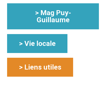
> Mag Puy-
Guillaume
> Vie locale
> Liens utiles