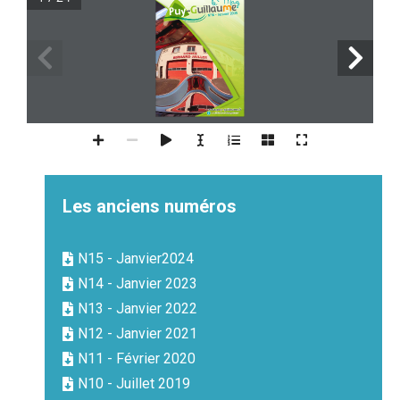
www.puy-guillaume.fr
www.facebook.com/villepuyguillaume/
Les anciens numéros
N15 - Janvier2024
N14 - Janvier 2023
N13 - Janvier 2022
N12 - Janvier 2021
N11 - Février 2020
N10 - Juillet 2019