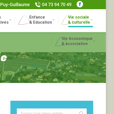
 Puy-Guillaume
04 73 94 70 49
Facebook
page
s
Enfance
Vie sociale
opens
Recherch
tives
& Education
& culturelle
in
:
new
Vie économique
window
& associative
le
Recherche