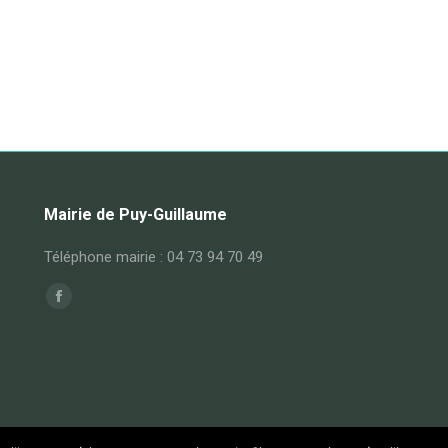
Mairie de Puy-Guillaume
Téléphone mairie : 04 73 94 70 49
Trouvez nous sur :
Facebook
page
opens
in
new
window