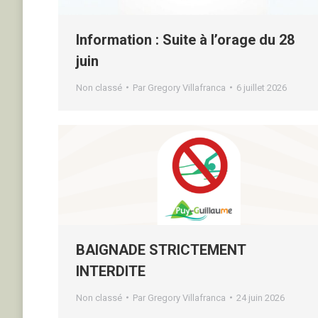
Information : Suite à l’orage du 28
juin
Non classé
Par
Gregory Villafranca
6 juillet 2026
BAIGNADE STRICTEMENT
INTERDITE
Non classé
Par
Gregory Villafranca
24 juin 2026