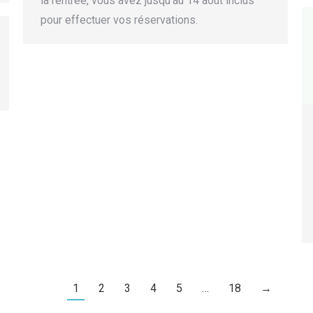
la rentrée, vous avez jusqu’au 14 août inclus
pour effectuer vos réservations.
1
2
3
4
5
…
18
→