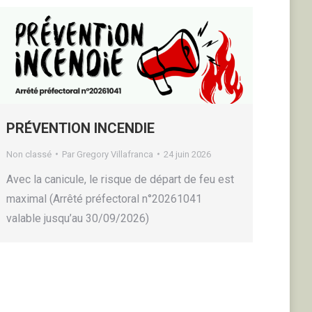
PRÉVENTION INCENDIE
Non classé
Par
Gregory Villafranca
24 juin 2026
Avec la canicule, le risque de départ de feu est
maximal (Arrêté préfectoral n°20261041
valable jusqu’au 30/09/2026)