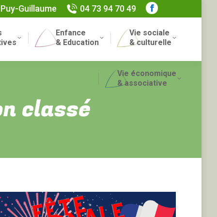
 Puy-Guillaume
04 73 94 70 49
Facebook
page
s
Enfance
Vie sociale
opens
Recherch
tives
& Education
& culturelle
in
:
new
Vie économique
window
& associative
n classé