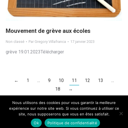
Mouvement de grève aux écoles
Non classé
Par
Gregory Villafranca
17 janvier 2023
grève 19.01.2023Télécharger
←
1
…
9
10
11
12
13
…
18
→
Nous utilisons des cookies pour vous garantir la meilleure
expérience sur notre site web. Si vous continuez à utiliser ce
site, nous supposerons que vous en êtes satisfait.
Ok
Politique de confidentialité