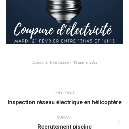
Catégorie :
Non classé
18 janvier 2023
Navigation
PRÉCÉDENT
article
Article
Inspection réseau électrique en hélicoptère
précédent
:
SUIVANT
Article
Recrutement piscine