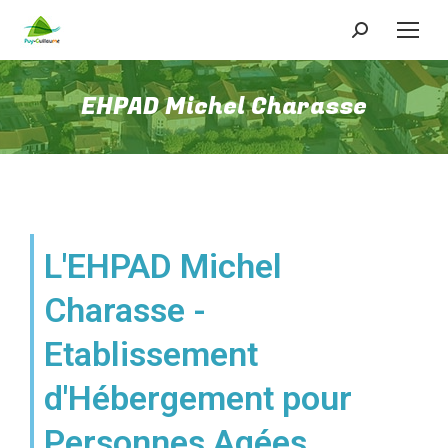
EHPAD Michel Charasse
L'EHPAD Michel
Charasse -
Etablissement
d'Hébergement pour
Personnes Agées