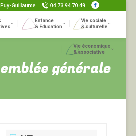
 Puy-Guillaume
04 73 94 70 49
Facebook
page
s
Enfance
Vie sociale
opens
Recherch
tives
& Education
& culturelle
in
:
new
Vie économique
window
& associative
ssemblée générale