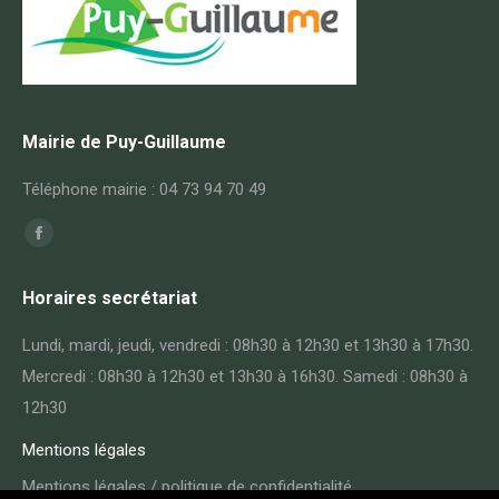
Mairie de Puy-Guillaume
Téléphone mairie : 04 73 94 70 49
Trouvez nous sur :
Facebook
page
Horaires secrétariat
opens
in
Lundi, mardi, jeudi, vendredi : 08h30 à 12h30 et 13h30 à 17h30.
new
Mercredi : 08h30 à 12h30 et 13h30 à 16h30. Samedi : 08h30 à
window
12h30
Mentions légales
Mentions légales / politique de confidentialité