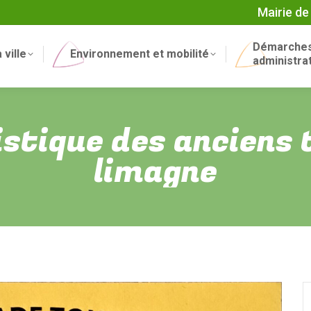
Mairie de
Démarche
 ville
Environnement et mobilité
administra
istique des anciens 
limagne