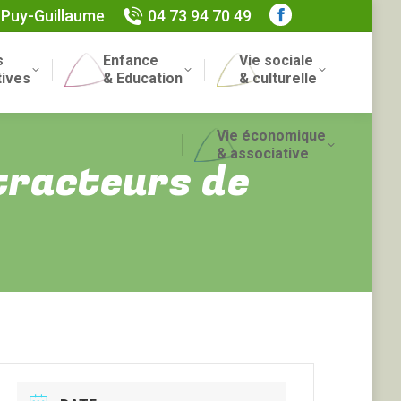
 Puy-Guillaume
04 73 94 70 49
Facebook
page
s
Enfance
Vie sociale
opens
Recherch
tives
& Education
& culturelle
in
:
new
Vie économique
window
& associative
tracteurs de