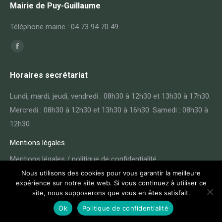
Mairie de Puy-Guillaume
Téléphone mairie : 04 73 94 70 49
Trouvez nous sur :
Facebook
page
Horaires secrétariat
opens
in
Lundi, mardi, jeudi, vendredi : 08h30 à 12h30 et 13h30 à 17h30.
new
Mercredi : 08h30 à 12h30 et 13h30 à 16h30. Samedi : 08h30 à
window
12h30
Mentions légales
Mentions légales / politique de confidentialité
Nous utilisons des cookies pour vous garantir la meilleure
expérience sur notre site web. Si vous continuez à utiliser ce
site, nous supposerons que vous en êtes satisfait.
Ok
Politique de confidentialité