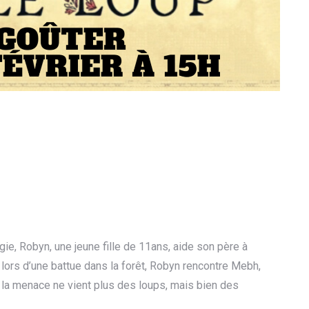
gie, Robyn, une jeune fille de 11ans, aide son père à
 lors d’une battue dans la forêt, Robyn rencontre Mebh,
n, la menace ne vient plus des loups, mais bien des