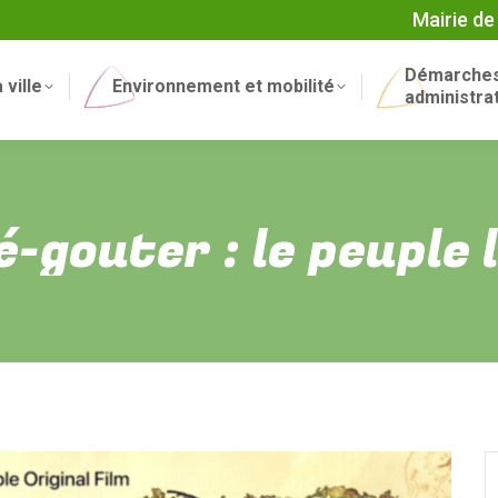
Mairie de
Démarche
 ville
Environnement et mobilité
administra
é-gouter : le peuple 