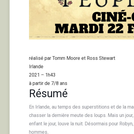
réalisé par Tomm Moore et Ross Stewart
Irlande
2021 – 1h43
à partir de 7/8 ans
Résumé
En Irlande, au temps des superstitions et de la ma
chasser la dernière meute des loups. Mais un jour,
enfant le jour, louve la nuit. Désormais pour Roby
hommes
.