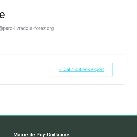
re
parc-livradois-forez.org
+ iCal / Outlook export
Mairie de Puy-Guillaume