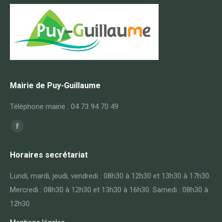
Mairie de Puy-Guillaume
Téléphone mairie : 04 73 94 70 49
Trouvez nous sur :
Facebook
page
Horaires secrétariat
opens
in
Lundi, mardi, jeudi, vendredi : 08h30 à 12h30 et 13h30 à 17h30.
new
Mercredi : 08h30 à 12h30 et 13h30 à 16h30. Samedi : 08h30 à
window
12h30