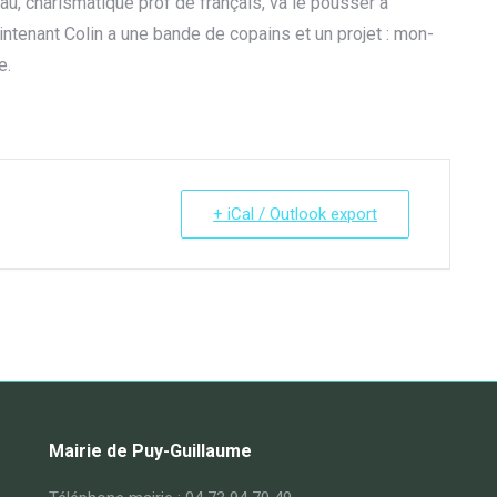
, charismatique prof de français, va le pousser à
intenant Colin a une bande de copains et un projet : mon-
e.
+ iCal / Outlook export
Mairie de Puy-Guillaume