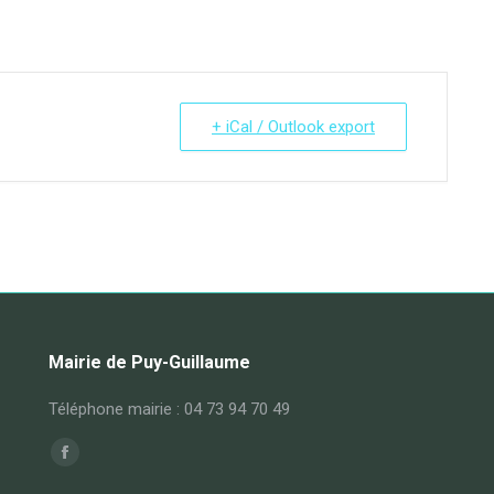
+ iCal / Outlook export
Mairie de Puy-Guillaume
Téléphone mairie : 04 73 94 70 49
Trouvez nous sur :
Facebook
page