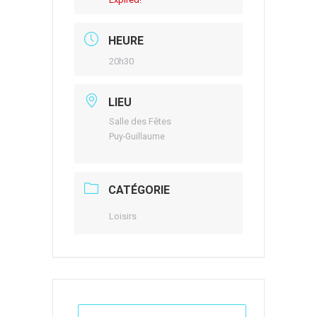
HEURE
20h30
LIEU
Salle des Fêtes
Puy-Guillaume
CATÉGORIE
Loisirs