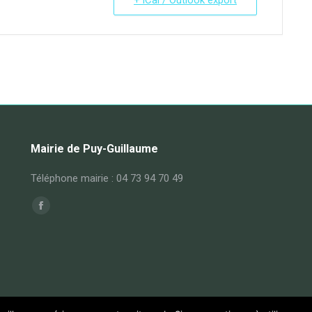
Mairie de Puy-Guillaume
Téléphone mairie : 04 73 94 70 49
Trouvez nous sur :
Facebook
page
opens
in
new
window