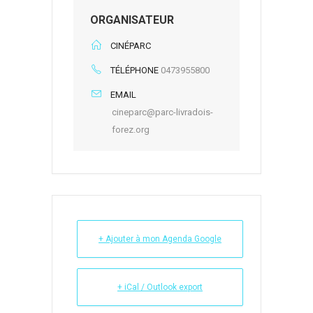
ORGANISATEUR
CINÉPARC
TÉLÉPHONE
0473955800
EMAIL
cineparc@parc-livradois-
forez.org
+ Ajouter à mon Agenda Google
+ iCal / Outlook export