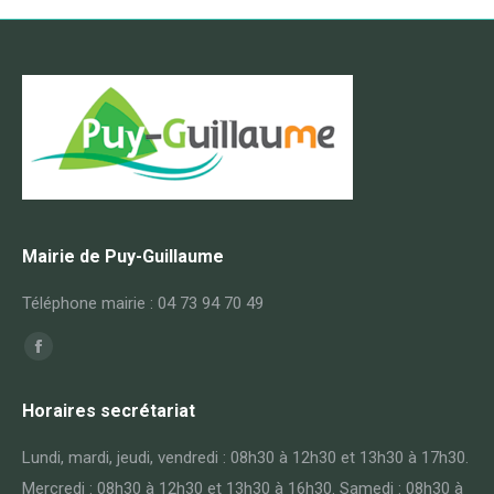
Mairie de Puy-Guillaume
Téléphone mairie : 04 73 94 70 49
Trouvez nous sur :
Facebook
page
Horaires secrétariat
opens
in
Lundi, mardi, jeudi, vendredi : 08h30 à 12h30 et 13h30 à 17h30.
new
Mercredi : 08h30 à 12h30 et 13h30 à 16h30. Samedi : 08h30 à