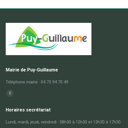
Mairie de Puy-Guillaume
Téléphone mairie : 04 73 94 70 49
Trouvez nous sur :
Facebook
page
Horaires secrétariat
opens
in
Lundi, mardi, jeudi, vendredi : 08h30 à 12h30 et 13h30 à 17h30.
new