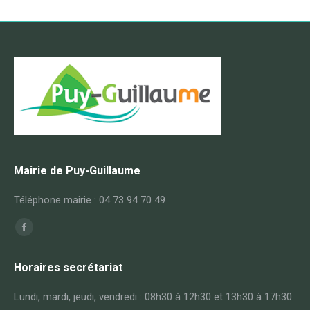
Mairie de Puy-Guillaume
Téléphone mairie : 04 73 94 70 49
Trouvez nous sur :
Facebook
page
Horaires secrétariat
opens
in
Lundi, mardi, jeudi, vendredi : 08h30 à 12h30 et 13h30 à 17h30.
new