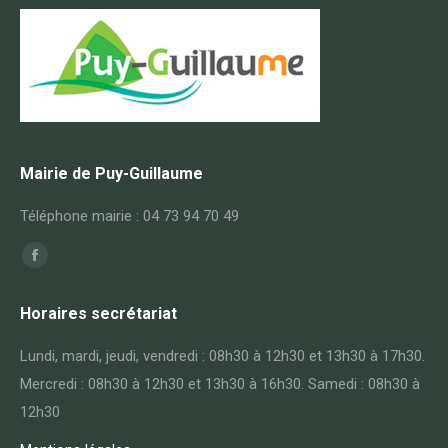
Mairie de Puy-Guillaume
Téléphone mairie : 04 73 94 70 49
Trouvez nous sur :
Facebook
page
Horaires secrétariat
opens
in
Lundi, mardi, jeudi, vendredi : 08h30 à 12h30 et 13h30 à 17h30.
new
Mercredi : 08h30 à 12h30 et 13h30 à 16h30. Samedi : 08h30 à
window
12h30