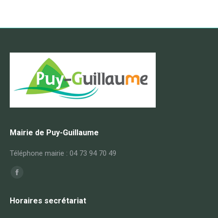
Mairie de Puy-Guillaume
Téléphone mairie : 04 73 94 70 49
Trouvez nous sur :
Facebook
page
Horaires secrétariat
opens
in