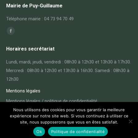
Mairie de Puy-Guillaume
Téléphone mairie : 04 73 94 70 49
Trouvez nous sur :
Facebook
page
Horaires secrétariat
opens
in
Lundi, mardi, jeudi, vendredi : 08h30 à 12h30 et 13h30 à 17h30.
new
Mercredi : 08h30 à 12h30 et 13h30 à 16h30. Samedi : 08h30 à
window
12h30
Mentions légales
Mentions légales / politique de confidentialité
Nous utilisons des cookies pour vous garantir la meilleure
expérience sur notre site web. Si vous continuez à utiliser ce
site, nous supposerons que vous en êtes satisfait.
Ok
Politique de confidentialité