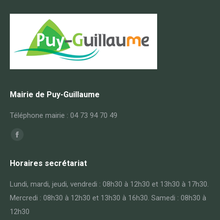
Mairie de Puy-Guillaume
Téléphone mairie : 04 73 94 70 49
Trouvez nous sur :
Facebook
page
Horaires secrétariat
opens
in
Lundi, mardi, jeudi, vendredi : 08h30 à 12h30 et 13h30 à 17h30.
new
Mercredi : 08h30 à 12h30 et 13h30 à 16h30. Samedi : 08h30 à
window
12h30