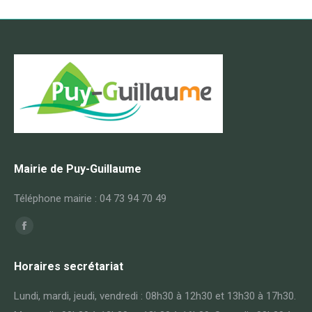
Mairie de Puy-Guillaume
Téléphone mairie : 04 73 94 70 49
Trouvez nous sur :
Facebook
page
Horaires secrétariat
opens
in
Lundi, mardi, jeudi, vendredi : 08h30 à 12h30 et 13h30 à 17h30.
new