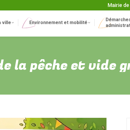
Mairie de
Démarche
 ville
Environnement et mobilité
administra
de la pêche et vide g