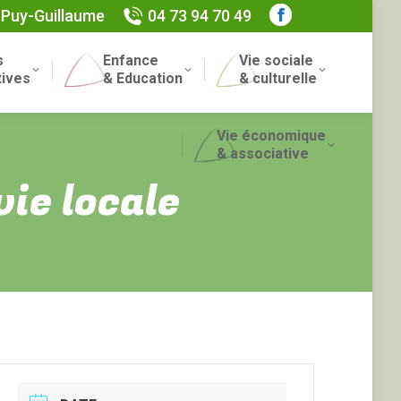
 Puy-Guillaume
04 73 94 70 49
Facebook
page
s
Enfance
Vie sociale
opens
Recherch
tives
& Education
& culturelle
in
:
new
Vie économique
window
& associative
ie locale