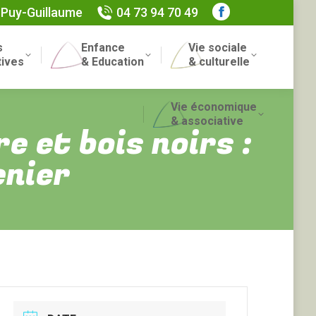
 Puy-Guillaume
04 73 94 70 49
Facebook
page
s
Enfance
Vie sociale
opens
Recherch
tives
& Education
& culturelle
in
:
new
Vie économique
window
& associative
 et bois noirs :
enier