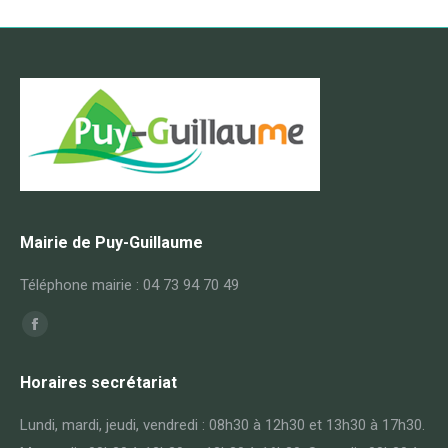
Mairie de Puy-Guillaume
Téléphone mairie : 04 73 94 70 49
Trouvez nous sur :
Facebook
page
Horaires secrétariat
opens
in
Lundi, mardi, jeudi, vendredi : 08h30 à 12h30 et 13h30 à 17h30.
new