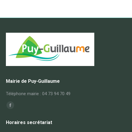
Mairie de Puy-Guillaume
Téléphone mairie : 04 73 94 70 49
Trouvez nous sur :
Facebook
page
Horaires secrétariat
opens
in