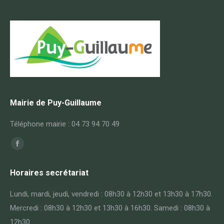
Mairie de Puy-Guillaume
Téléphone mairie : 04 73 94 70 49
Trouvez nous sur :
Facebook
page
Horaires secrétariat
opens
in
Lundi, mardi, jeudi, vendredi : 08h30 à 12h30 et 13h30 à 17h30.
new
Mercredi : 08h30 à 12h30 et 13h30 à 16h30. Samedi : 08h30 à
window
12h30