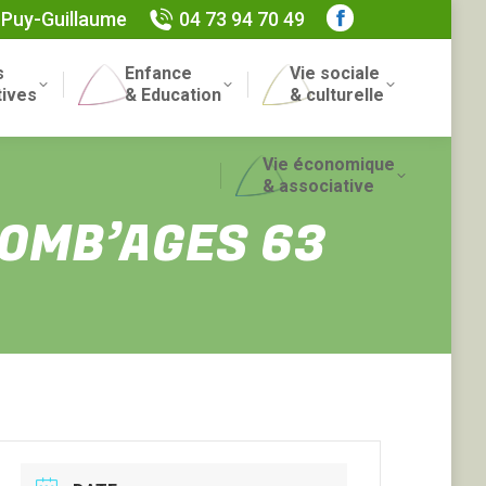
 Puy-Guillaume
04 73 94 70 49
Facebook
page
s
Enfance
Vie sociale
opens
Recherch
tives
& Education
& culturelle
in
:
new
Vie économique
window
& associative
OLOMB’AGES 63