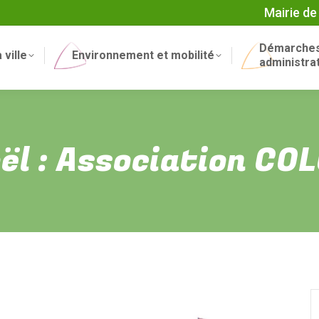
Mairie de
Démarche
 ville
Environnement et mobilité
administra
ël : Association C