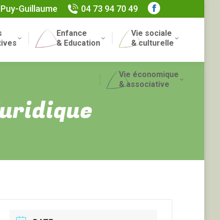
 Puy-Guillaume
04 73 94 70 49
Facebook
page
s
Enfance
Vie sociale
opens
Recherch
tives
& Education
& culturelle
in
:
new
Vie économique
window
& associative
uridique