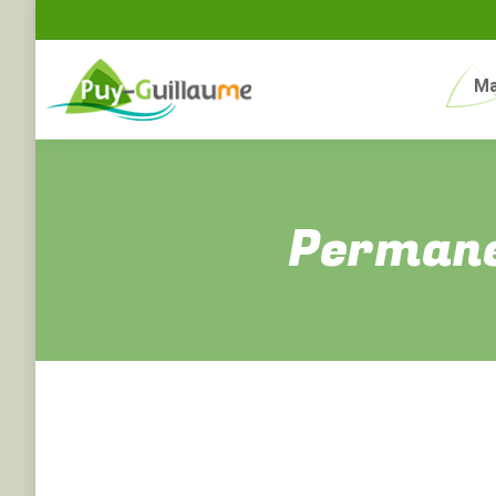
Ma
Permane