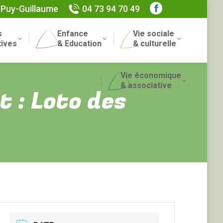
 Puy-Guillaume
04 73 94 70 49
Facebook
page
s
Enfance
Vie sociale
opens
Recherch
tives
& Education
& culturelle
in
:
new
Vie économique
window
& associative
 : Loto des