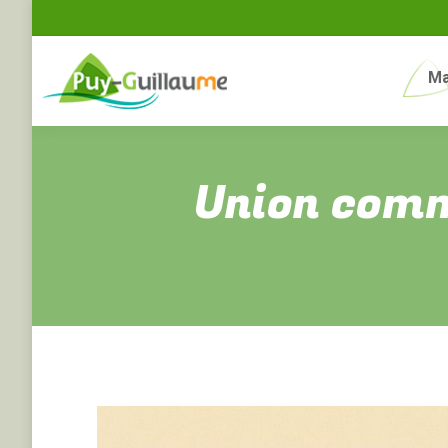
Ma
Union comm