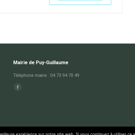
Mairie de Puy-Guillaume
Téléphone mairie : 04 73 94 70 49
Trouvez nous sur :
Facebook
page
opens
in
new
window
eilleure expérience sur notre site web. Si vous continuez à utiliser ce