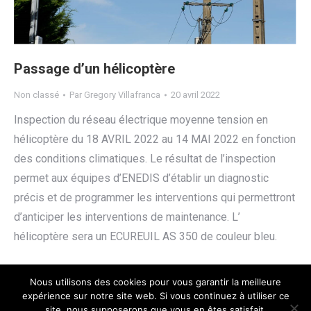
Passage d’un hélicoptère
Non classé
Par
Gregory Villafranca
20 avril 2022
Inspection du réseau électrique moyenne tension en
hélicoptère du 18 AVRIL 2022 au 14 MAI 2022 en fonction
des conditions climatiques. Le résultat de l’inspection
permet aux équipes d’ENEDIS d’établir un diagnostic
précis et de programmer les interventions qui permettront
d’anticiper les interventions de maintenance. L’
hélicoptère sera un ECUREUIL AS 350 de couleur bleu.
Nous utilisons des cookies pour vous garantir la meilleure
expérience sur notre site web. Si vous continuez à utiliser ce
site, nous supposerons que vous en êtes satisfait.