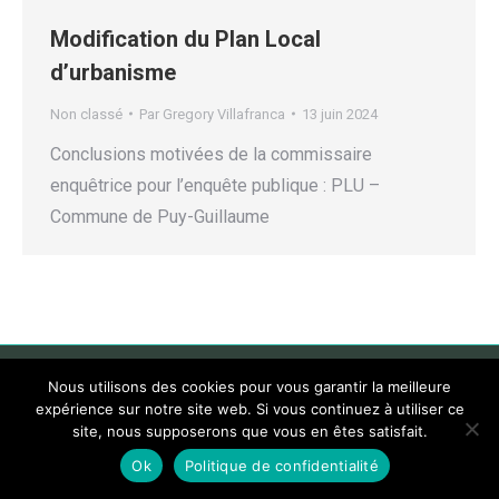
Modification du Plan Local
d’urbanisme
Non classé
Par
Gregory Villafranca
13 juin 2024
Conclusions motivées de la commissaire
enquêtrice pour l’enquête publique : PLU –
Commune de Puy-Guillaume
Nous utilisons des cookies pour vous garantir la meilleure
expérience sur notre site web. Si vous continuez à utiliser ce
site, nous supposerons que vous en êtes satisfait.
Ok
Politique de confidentialité