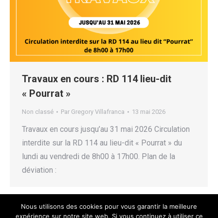
Travaux en cours : RD 114 lieu-dit
« Pourrat »
Non classé
Par
Gregory Villafranca
13 mai 2026
Travaux en cours jusqu’au 31 mai 2026 Circulation
interdite sur la RD 114 au lieu-dit « Pourrat » du
lundi au vendredi de 8h00 à 17h00. Plan de la
déviation :
Nous utilisons des cookies pour vous garantir la meilleure
expérience sur notre site web. Si vous continuez à utiliser ce