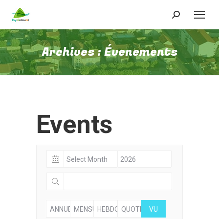
Recherche
:
Archives :
Évenements
Events
ANNUELLE
MENSUELLE
HEBDOMADAIRE
QUOTIDIENNE
VU