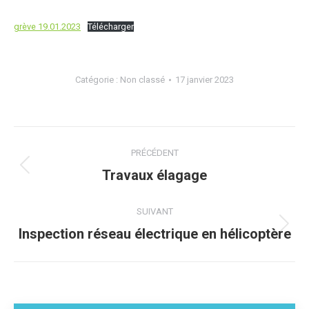
grève 19.01.2023
Télécharger
Catégorie :
Non classé
17 janvier 2023
Navigation
PRÉCÉDENT
article
Article
Travaux élagage
précédent
:
SUIVANT
Article
Inspection réseau électrique en hélicoptère
suivant
: