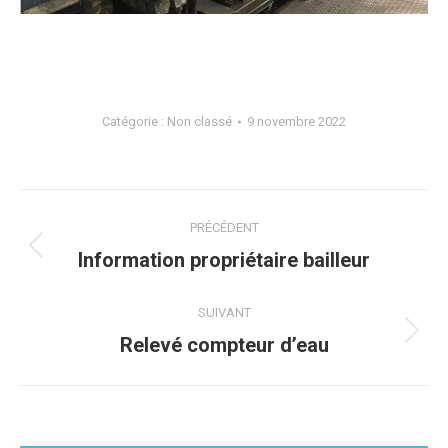
Catégorie :
Non classé
9 novembre 2022
Navigation
PRÉCÉDENT
article
Article
Information propriétaire bailleur
précédent
:
SUIVANT
Article
Relevé compteur d’eau
suivant
: