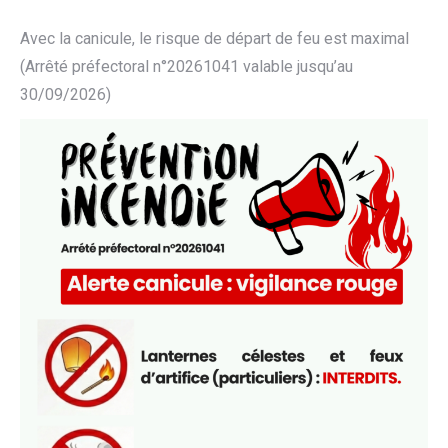
Avec la canicule, le risque de départ de feu est maximal
(Arrêté préfectoral n°20261041 valable jusqu’au
30/09/2026)