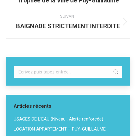
Trophée de la Ville de Puy-Guillaume
précédent
:
SUIVANT
Article
BAIGNADE STRICTEMENT INTERDITE
suivant
:
Recherche
:
Articles récents
USAGES DE L’EAU (Niveau : Alerte renforcée)
LOCATION APPARTEMENT – PUY-GUILLAUME