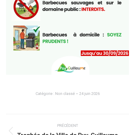
Catégorie :
Non classé
24 juin 2026
Navigation
PRÉCÉDENT
article
Article