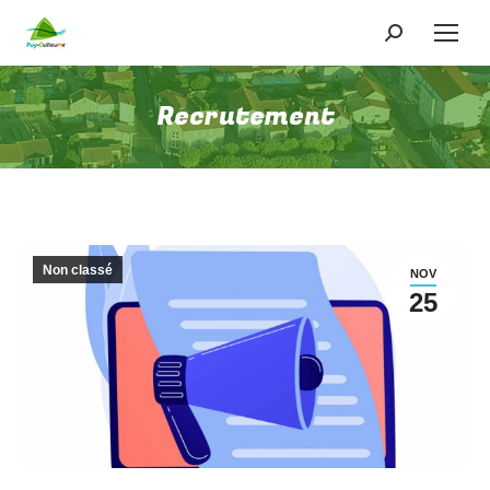
Recherche
:
Recrutement
Non classé
NOV
25