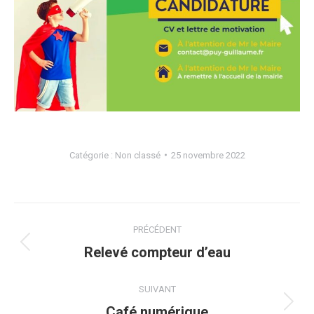
Catégorie :
Non classé
25 novembre 2022
Navigation
PRÉCÉDENT
article
Article
Relevé compteur d’eau
précédent
:
SUIVANT
Article
Café numérique