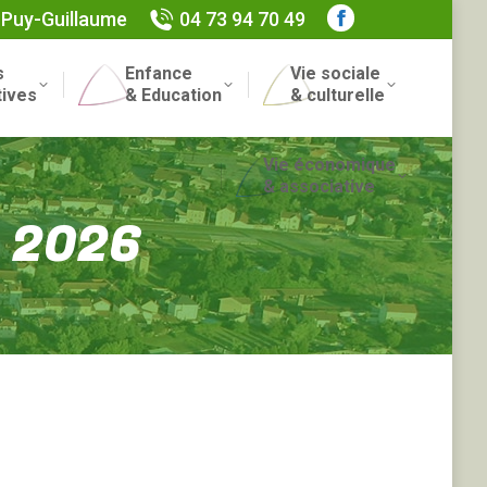
 Puy-Guillaume
04 73 94 70 49
Facebook
page
s
Enfance
Vie sociale
opens
Recherch
tives
& Education
& culturelle
in
:
new
Vie économique
window
& associative
et 2026