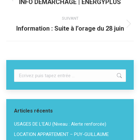
Article
INFO DÉMARCHAGE | ENERGYPLUS
précédent
:
SUIVANT
Article
Information : Suite à l’orage du 28 juin
suivant
:
Recherche
:
Articles récents
USAGES DE L’EAU (Niveau : Alerte renforcée)
LOCATION APPARTEMENT – PUY-GUILLAUME