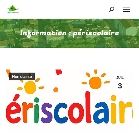
Recherche
:
Information : périscolaire
Non classé
JUIL
3