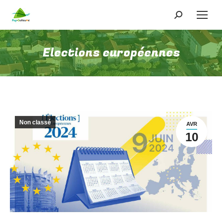
Recherche
:
Elections européennes
Non classé
AVR
10