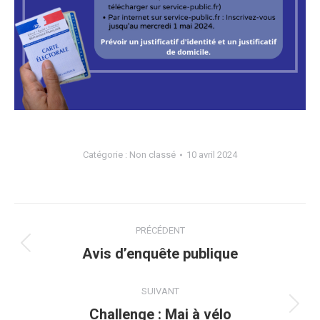
Catégorie :
Non classé
10 avril 2024
Navigation
PRÉCÉDENT
article
Article
Avis d’enquête publique
précédent
:
SUIVANT
Article
Challenge : Mai à vélo