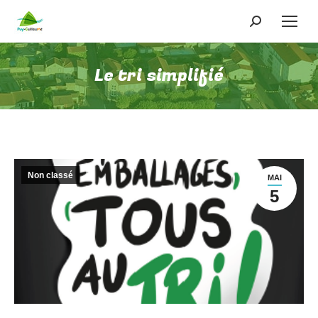
Recherche
:
Le tri simplifié
Non classé
MAI
5